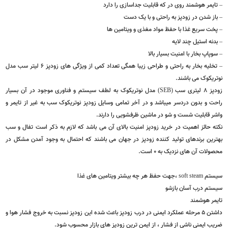
ام پخت تایمر شروع به آلارم کرده و شما را از آماده شدن غذا با خبر می کند.
داشتن ۴ برنامه مختلف پخت ( سبزیجات – ماهی – غذاهای نشاسته ای و حبوبات – گوشت و
 )
ایمر هوشمند روی در که قابلیت جداسازی را دارد
از شدن در زودپز به راحتی و با یک دست
خت سریع غذا با حفظ مواد مغذی و ویتامین ها
دنه استیل چند لایه
وپاپ بخار با امنیت بسیار بالا
– تخلیه بخار به راحتی و طراحی زیبا همگی تعداد کمی از ویژگی های زودپز 6 لیتر سب مدل
ریکوک می باشند.
زودپز 8 لیتری سب (SEB) مدل نوتریکوک به لطف سیستم و فناوری موجود در آن بسیار
ت و بدون دردسر میباشد و در آخر تمامی وسایل زودپز نوتریکوک سب به غیر از تایمر و
ر قابلیت شست و شو در ماشین ظرفشویی را دارند.
ه حائز اهمیت در خرید زودپز امنیت بالای آن می باشد که لازم به ذکر است تفال و سب
رین برندهای تولید کننده زودپز در جهان می باشند که احتمال به وجود آمدن مشکل در
ولات آن های نزدیک به ۰ است.