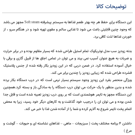
دپز سب فرانسه
نوتریکوک پلاس
SEB
Nutricook plus
،
،
،
،
توضیحات کالا
این دستگاه برای حفظ هر چه بهتر طعم غذاها به سیستم پیشرفته Soft steam مجهز می باشد
وجود چنین قابلیتی باعث می شود تا غذایی سالم و مقوی تهیه شود و در هنگام سرو ، از
دن غذاها لذت کافی برد.
ه زودپز سب مدل نوتریکوک تمام استیل طراحی شده که بسیار مقاوم بوده و در برابر حرارت
ربات به هیچ عنوان آسیب نمی بیند و می توان در تمامی اجاق ها از قبیل گازی و برقی با
ل آسوده استفاده کرد. در ضمن دربی که در این زودپز بکار رفته شده از جنس پلاستیک
ده طراحی شده که زیبایی زودپز را چندین برابر می کند.
گی منحصر بفرد این زودپز وجود سیستم بسیار نرمی است که در درب دستگاه بکار برده
 و بدین منظور با یک حرکت می توان درب دستگاه را به سادگی باز و بسته کرد.همچنین
 دستگاه مجهز به تایمر هوشمندی است که بر روی درب زودپز تعبیه شده است و قابل جدا
 بوده و می توان ان را درجیب خود گذاشت و به کارهای دیگر خود رسید، زیرا به محض