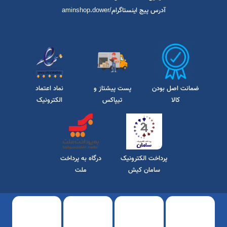
خوزستان / دزفول / مجتمع تجاری امین / طبقه همکف /فروشگاه امین (امین
شاپ aminshop)
تلفن تماس فروشگاه : 06142220249
موبایل:09166404741/09358446191
ایمیل/ farazmandnew@gmail.com
آدرس پیج اینستاگرام/aminshop.dower
ضمانت اصل بودن
پست پیشتاز و
نماد اعتماد
کالا
تیپاکس
الکترونیک