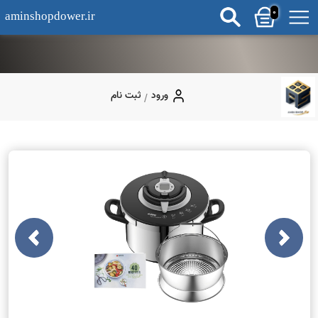
0
aminshopdower.ir
ورود
ثبت نام
/