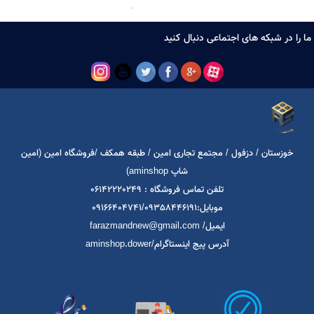
توستر نان دلونگی icona
17,000,000
تومان
ا در شبکه های اجتماعی دنبال کنید
خوزستان / دزفول / مجتمع تجاری امین / طبقه همکف /فروشگاه امین (امین
شاپ aminshop)
تلفن تماس فروشگاه : 06142220249