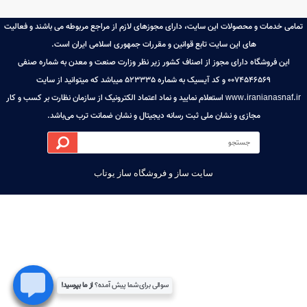
06142220249/0916640474
ت تماس با فروشگاه : 10 صبح تا 9:30 شب
ل موجودی کالا و پشتیبانی: 09358446191
ه اصلی
اخبار فروشگاه
ایجاد حساب کاربری
ن خرید آنلاین 24 ساعته
باره ما
ورود به حساب کاربری
ینستاگرام aminshop.dower
س با ما
آخرین تراکنش ها
farazmandnew@gma
ای متداول
مشاهده سبد خرید
اپ 09166404741
ی خدمات و محصولات این سایت، دارای مجوزهای لازم از مراجع مربوطه می باشند و فعالیت
های این سایت تابع قوانین و مقررات جمهوری اسلامی ایران است.
این فروشگاه دارای مجوز از اصناف کشور زیر نظر وزارت صنعت و معدن به شماره صنفی
0074546569 و کد آیسیک به شماره 523335 میباشد که میتوانید از سایت
www.iranianasnaf.ir استعلام نمایید و نماد اعتماد الکترونیک از سازمان نظارت بر کسب و کار
مجازی و نشان ملی ثبت رسانه دیجیتال و نشان ضمانت ترب می‌باشد.