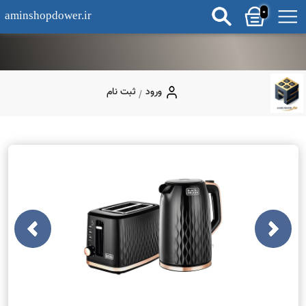
0
aminshopdower.ir
ورود
ثبت نام
/