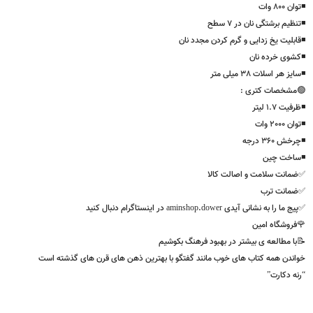
ایی می بخشد و آن را به یک برنامه شیک و کاربردی برای روتین صبحگاهی شما تبدیل می
.
مشخصات توستر :
نه ی لاک با کیفیت
800 وات
ظیم برشتگی نان در 7 سطح
بلیت یخ زدایی و گرم کردن مجدد نان
شوی خرده نان
ز هر اسلات 38 میلی متر
مشخصات کتری :
ت 1.7 لیتر
2000 وات
ش 360 درجه
اخت چین
انت سلامت و اصالت کالا
مانت ترب
 را به نشانی آیدی aminshop.dower در اینستاگرام دنبال کنید
روشگاه امین