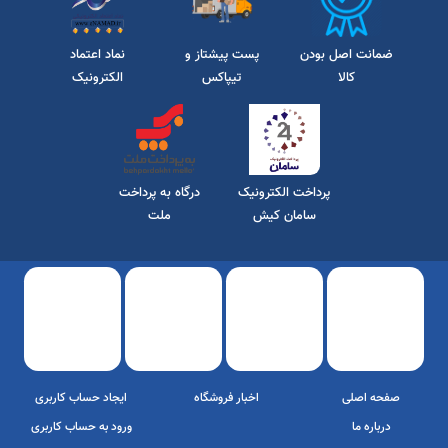
موبایل:09166404741/09358446191
ایمیل/ farazmandnew@gmail.com
آدرس پیج اینستاگرام/aminshop.dower
ضمانت اصل بودن
پست پیشتاز و
نماد اعتماد
کالا
تیپاکس
الکترونیک
پرداخت الکترونیک
درگاه به پرداخت
سامان کیش
ملت