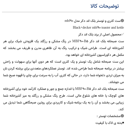
توضیحات کالا
ت کتری و توستر بلک اند دکر مدل mbf90
Black+decker mbf90 toaster and ket
صول اصلی از برند بلک اند دکر
ست صبحانه بلک اند دکر MBF90-B5 در رنگ مشکی و رزگلد یک افزودنی شیک برای هر
پزخانه ای است. طراحی شیک و ترکیب رنگ به آن ظاهری مدرن و ظریف می بخشد که
ل هر دکوراسیون آشپزخانه ای خواهد بود.
 ست صبحانه شامل یک توستر و یک کتری است که هر دوی آنها برای سهولت و راحتی
تر در برنامه صبحانه شما طراحی شده اند. توستر عملکردهای متعددی برای برشته کردن نان
میزان تردی دلخواه شما دارد، در حالی که کتری آب را به سرعت برای چای یا قهوه صبح شما
جوشاند.
ست صبحانه بلک اند دکر MBF90-B5 با اندازه جمع و جور و عملکرد کارآمد خود برای آشپزخانه
 کوچک یا خانه های شلوغ عالی است. طرح رنگ مشکی و رزگلد به میز آشپزخانه شما