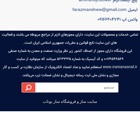
دها ی بازار قرار داده است.
س با ما از طریق :
06142220249/0916640474
ت تماس با فروشگاه : 10 صبح تا 9:30 شب
ل موجودی کالا و پشتیبانی: 09358446191
ن خرید آنلاین 24 ساعته
ه اصلی
اخبار فروشگاه
ایجاد حساب کاربری
ینستاگرام aminshop.dower
باره ما
ورود به حساب کاربری
farazmandnew@gma
س با ما
آخرین تراکنش ها
اپ 09166404741
ای متداول
مشاهده سبد خرید
ی خدمات و محصولات این سایت، دارای مجوزهای لازم از مراجع مربوطه می باشند و فعالیت
های این سایت تابع قوانین و مقررات جمهوری اسلامی ایران است.
این فروشگاه دارای مجوز از اصناف کشور زیر نظر وزارت صنعت و معدن به شماره صنفی
0074546569 و کد آیسیک به شماره 523335 میباشد که میتوانید از سایت
www.iranianasnaf.ir استعلام نمایید و نماد اعتماد الکترونیک از سازمان نظارت بر کسب و کار