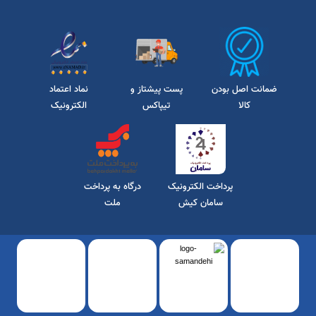
شاپ aminshop)
تلفن تماس فروشگاه : 06142220249
موبایل:09166404741/09358446191
ایمیل/ farazmandnew@gmail.com
آدرس پیج اینستاگرام/aminshop.dower
ضمانت اصل بودن
پست پیشتاز و
نماد اعتماد
کالا
تیپاکس
الکترونیک
پرداخت الکترونیک
درگاه به پرداخت