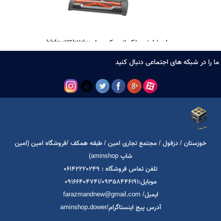
جاروشارژی بلک اند دکر مدل bhfev36b2dw
39,500,000
تومان
ا در شبکه های اجتماعی دنبال کنید
خوزستان / دزفول / مجتمع تجاری امین / طبقه همکف /فروشگاه امین (امین