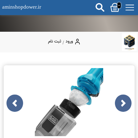
0
aminshopdower.ir
ورود
ثبت نام
/