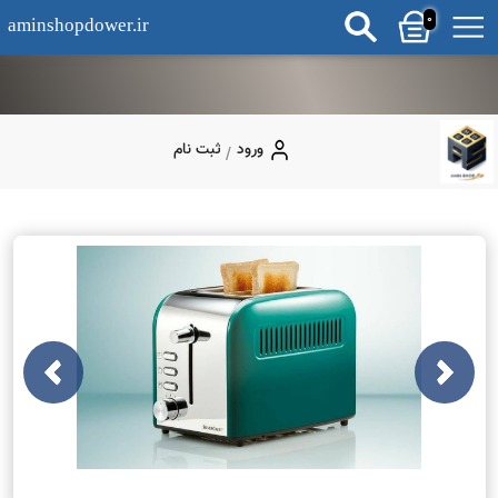
0
aminshopdower.ir
ورود
ثبت نام
/