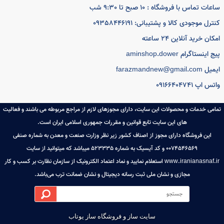
ه و ابزار آشپزخانه ،جهیزیه کامل عروس همیشه رضایت خریدار گرامی را در
ویت کاری خود قرار داده و سیستم کاری خود را در معرفی و عرضه بهترین
دها ی بازار قرار داده است.
س با ما از طریق :
06142220249/0916640474
ه اصلی
اخبار فروشگاه
ایجاد حساب کاربری
ت تماس با فروشگاه : 10 صبح تا 9:30 شب
باره ما
ورود به حساب کاربری
ل موجودی کالا و پشتیبانی: 09358446191
س با ما
آخرین تراکنش ها
ن خرید آنلاین 24 ساعته
ای متداول
مشاهده سبد خرید
ینستاگرام aminshop.dower
farazmandnew@gma
اپ 09166404741
ی خدمات و محصولات این سایت، دارای مجوزهای لازم از مراجع مربوطه می باشند و فعالیت
های این سایت تابع قوانین و مقررات جمهوری اسلامی ایران است.