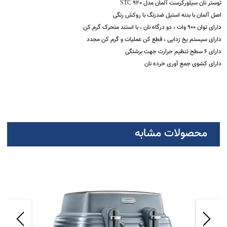
مشخصات
تر نان سیلورکرست آلمان مدل STC 920
 آلمان با بدنه استیل ضدزنگ با روکش رنگی
9 وات ، دو درگاه نان ، با استند متحرک گرم کن
ای سیستم یخ زدایی ، قطع کن عملیات و گرم کن مجدد
ظیم حرارت جهت برشتگی
ای کشوی جمع آوری خرده نان
محصولات مشابه