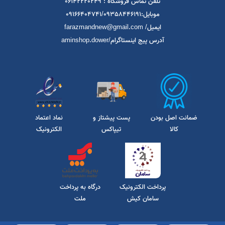
خوزستان / دزفول / مجتمع تجاری امین / طبقه همکف /فروشگاه امین (امین
شاپ aminshop)
تلفن تماس فروشگاه : 06142220249
موبایل:09166404741/09358446191
ایمیل/ farazmandnew@gmail.com
آدرس پیج اینستاگرام/aminshop.dower
ضمانت اصل بودن
پست پیشتاز و
نماد اعتماد
کالا
تیپاکس
الکترونیک