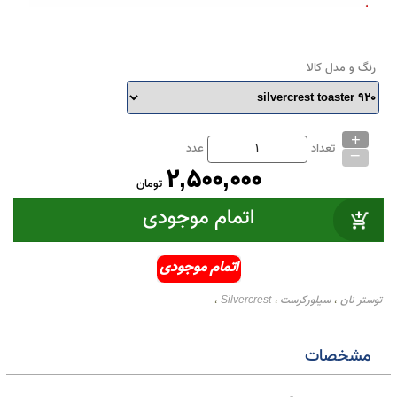
رنگ و مدل کالا
+
_
تعداد
عدد
2,500,000
تومان
اتمام موجودی
ستر نان
سیلورکرست
Silvercrest
،
،
،