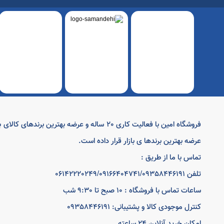
فروشگاه امین با فعالیت کاری 20 ساله و عرض
عرضه بهترین برندها ی بازار قرار داده است.
تماس با ما از طریق :
تلفن 06142220249/09166404741/09358446191
ساعات تماس با فروشگاه : 10 صبح تا 9:30 شب
کنترل موجودی کالا و پشتیبانی: 09358446191
امکان خرید آنلاین 24 ساعته