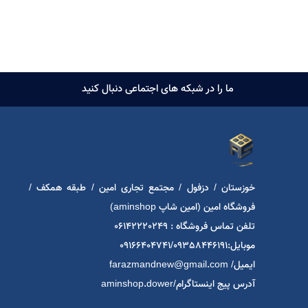
ما را در شبکه های اجتماعی دنبال کنید
خوزستان / دزفول / مجتمع تجاری امین / طبقه همکف /
فروشگاه امین (امین شاپ aminshop)
تلفن تماس فروشگاه : 06142220249
موبایل:09166404741/09358446191
ایمیل/ farazmandnew@gmail.com
آدرس پیج اینستاگرام/aminshop.dower