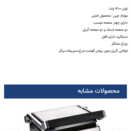
مشخصات
14 وات
تاژ چین / محصول اصلی
رای چهار صفحه نچسب
 صفحه اسنک و دو صفحه گریل
گیره دارای قفل
غ نشانگر
نایی گریل بدون روغن گوشت،مرغ،سبزیجات،برگر
محصولات مشابه