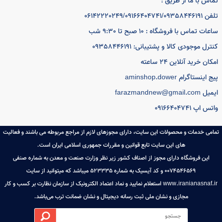
فروشگاه امین با فعالیت کاری 20 ساله و عرضه بهترین برندهای کالای برقی
ه و ابزار آشپزخانه ،جهیزیه کامل عروس همیشه رضایت خریدار گرامی را در
ویت کاری خود قرار داده و سیستم کاری خود را در معرفی و عرضه بهترین
دها ی بازار قرار داده است.
س با ما از طریق :
06142220249/0916640474
ه اصلی
اخبار فروشگاه
ایجاد حساب کاربری
ت تماس با فروشگاه : 10 صبح تا 9:30 شب
باره ما
ورود به حساب کاربری
ل موجودی کالا و پشتیبانی: 09358446191
س با ما
آخرین تراکنش ها
ن خرید آنلاین 24 ساعته
ای متداول
مشاهده سبد خرید
ینستاگرام aminshop.dower
farazmandnew@gma
اپ 09166404741
ی خدمات و محصولات این سایت، دارای مجوزهای لازم از مراجع مربوطه می باشند و فعالیت