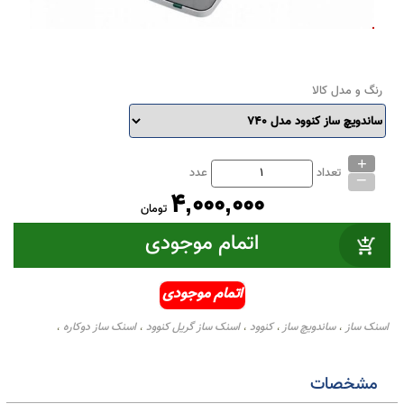
رنگ و مدل کالا
+
_
تعداد
عدد
4,000,000
تومان
اتمام موجودی
سنک ساز
ساندویچ ساز
کنوود
اسنک ساز گریل کنوود
اسنک ساز دوکاره
،
،
،
،
،