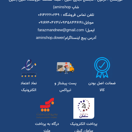
خوزستان / دزفول / مجتمع تجاری امین / طبقه همکف /فروشگاه امین (امین
شاپ aminshop)
تلفن تماس فروشگاه : 06142220249
موبایل:09166404741/09358446191
ایمیل/ farazmandnew@gmail.com
آدرس پیج اینستاگرام/aminshop.dower
ضمانت اصل بودن
پست پیشتاز و
نماد اعتماد
کالا
تیپاکس
الکترونیک