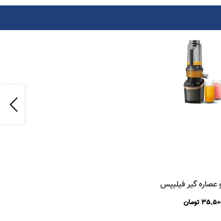
عصاره گیر فیلیپس
hr377
35,500
تومان