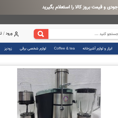
 بروز کالا را استعلام بگیرید
/
ورود
ثب
ابزار و لوازم آشپزخانه
Coffee & tea
لوازم شخصی برقی
زودپز