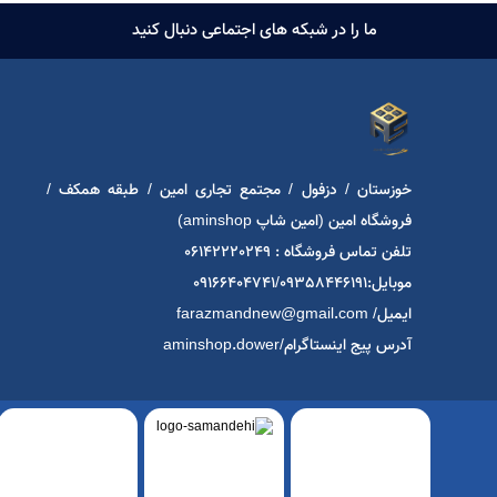
ما را در شبکه های اجتماعی دنبال کنید
خوزستان / دزفول / مجتمع تجاری امین / طبقه همکف /
فروشگاه امین (امین شاپ aminshop)
تلفن تماس فروشگاه : 06142220249
موبایل:09166404741/09358446191
ایمیل/ farazmandnew@gmail.com
آدرس پیج اینستاگرام/aminshop.dower