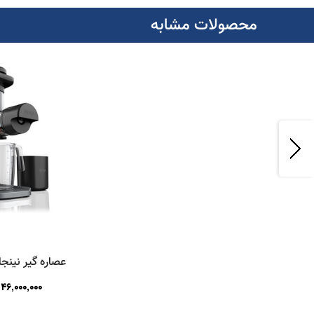
محصولات مشابه
عصاره گیر نینجا مد
46,000,000
ت