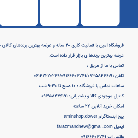
فروشگاه امین با فعالیت کاری 20 ساله و عرض
عرضه بهترین برندها ی بازار قرار داده است.
تماس با ما از طریق :
تلفن 06142220249/09166404741/09358446191
ساعات تماس با فروشگاه : 10 صبح تا 9:30 شب
کنترل موجودی کالا و پشتیبانی: 09358446191
امکان خرید آنلاین 24 ساعته
پیج اینستاگرام aminshop.dower
ایمیل farazmandnew@gmail.com
واتس اپ 09166404741